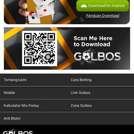
Download for Android
Panduan Download
Tentang kami
Cara Betting
Mobile
Link Golbos
Kalkulator Mix Parlay
Zona Golbos
Anti Blokir