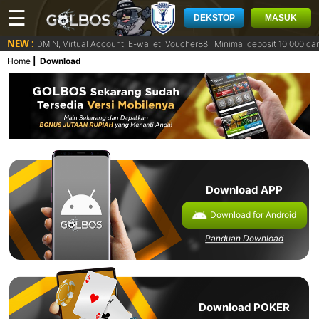
☰
DEKSTOP
MASUK
NEW :
PA BIAYA ADMIN, Virtual Account, E-wallet, Voucher88 | Minimal deposit 10
Home
Download
Download APP
Download for Android
Panduan Download
Download POKER