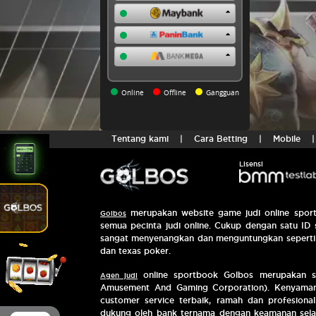
Online
Offline
Gangguan
Tentang kami
|
Cara Betting
|
Mobile
|
Lisensi
merupakan website game judi online sport
Golbos
semua pecinta judi online. Cukup dengan satu I
sangat menyenangkan dan menguntungkan seperti spo
dan texas poker.
online sportbook Golbos merupakan sit
Agen judi
Amusement And Gaming Corporation). Kenyaman
customer service terbaik, ramah dan profesion
dukung oleh bank ternama dengan keamanan selama