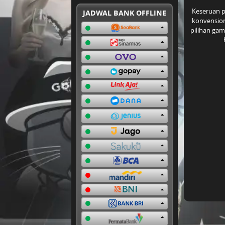
Keseruan p
JADWAL BANK OFFLINE
konvension
pilihan gam