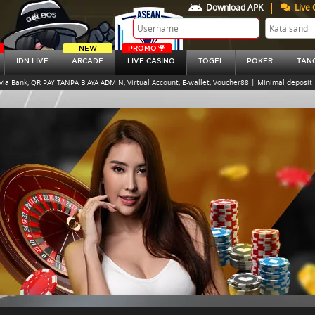
|
Download APK
Live 
NEW
PROMO
IDN LIVE
ARCADE
LIVE CASINO
TOGEL
POKER
TAN
a Bank, QR PAY TANPA BIAYA ADMIN, Virtual Account, E-wallet, Voucher88 | Minimal depo