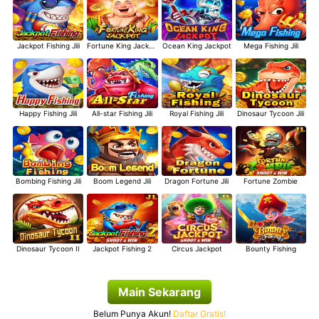
Jackpot Fishing Jili
Fortune King Jackpot
Ocean King Jackpot
Mega Fishing Jili
Happy Fishing Jili
All-star Fishing Jili
Royal Fishing Jili
Dinosaur Tycoon Jili
Bombing Fishing Jili
Boom Legend Jili
Dragon Fortune Jili
Fortune Zombie
Dinosaur Tycoon II
Jackpot Fishing 2
Circus Jackpot
Bounty Fishing
AND MANY MORE
Main Sekarang
Belum Punya Akun!
Daftar Gratis!