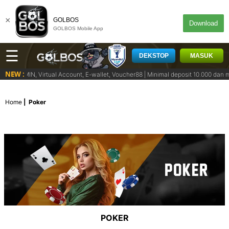
×
GOLBOS
Download
GOLBOS Mobile App
☰
DEKSTOP
MASUK
NEW :
 BIAYA ADMIN, Virtual Account, E-wallet, Voucher88 | Minimal deposit 10.0
Home
Poker
POKER