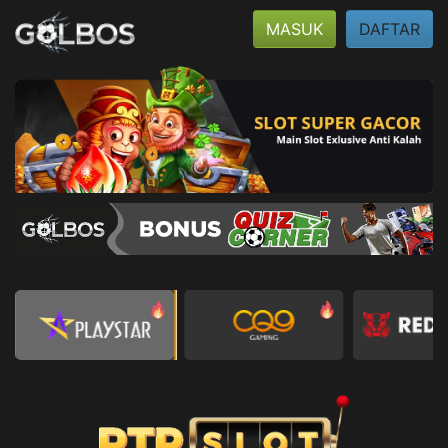
MASUK
DAFTAR