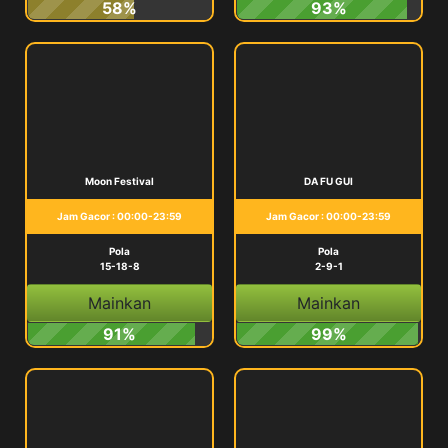
58%
93%
Moon Festival
DA FU GUI
Jam Gacor : 00:00-23:59
Jam Gacor : 00:00-23:59
Pola
Pola
15-18-8
2-9-1
Mainkan
Mainkan
91%
99%