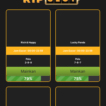
Rich & Happy
Lucky Panda
Jam Gacor : 00:00-23:59
Jam Gacor : 00:00-23:59
Pola
Pola
2-8-8
7-8-7
Mainkan
Mainkan
79%
75%