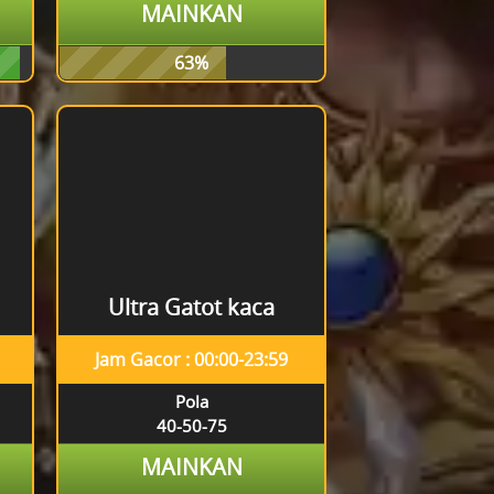
MAINKAN
63%
Ultra Gatot kaca
Jam Gacor : 00:00-23:59
Pola
40-50-75
MAINKAN