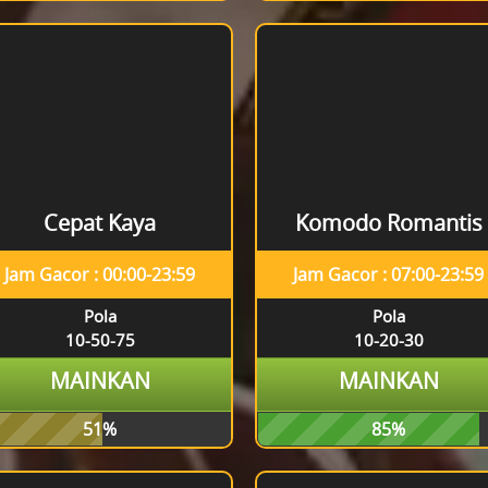
Cepat Kaya
Komodo Romantis
Jam Gacor : 00:00-23:59
Jam Gacor : 07:00-23:59
Pola
Pola
10-50-75
10-20-30
MAINKAN
MAINKAN
72%
59%