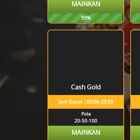
MAINKAN
98%
Cash Gold
Jam Gacor : 00:00-23:59
Pola
20-50-100
MAINKAN