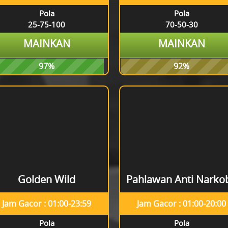
Pola
Pola
25-75-100
70-50-30
MAINKAN
MAINKAN
98%
81%
Golden Wild
Pahlawan Anti Narko
Jam Gacor : 01:00-23:59
Jam Gacor : 01:00-20:00
Pola
Pola