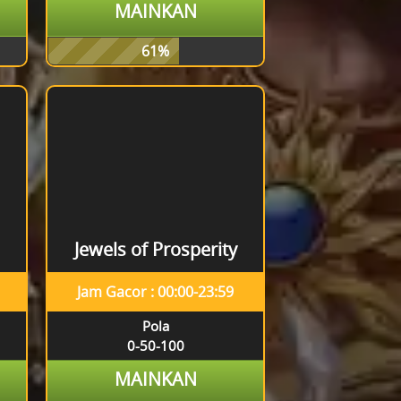
MAINKAN
61%
Jewels of Prosperity
Jam Gacor : 00:00-23:59
Pola
0-50-100
MAINKAN