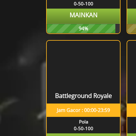
0-50-100
MAINKAN
94%
Battleground Royale
Jam Gacor : 00:00-23:59
Pola
0-50-100