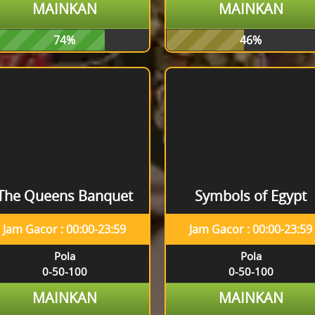
MAINKAN
MAINKAN
74%
46%
The Queens Banquet
Symbols of Egypt
Jam Gacor : 00:00-23:59
Jam Gacor : 00:00-23:59
Pola
Pola
0-50-100
0-50-100
MAINKAN
MAINKAN