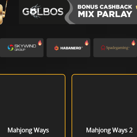
Mahjong Ways
Mahjong Ways 2