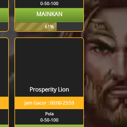
0-50-100
MAINKAN
61%
Prosperity Lion
Jam Gacor : 00:00-23:59
Pola
0-50-100