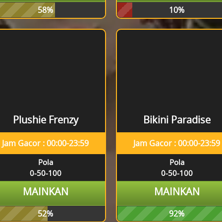
58%
10%
Plushie Frenzy
Bikini Paradise
Jam Gacor : 00:00-23:59
Jam Gacor : 00:00-23:59
Pola
Pola
0-50-100
0-50-100
MAINKAN
MAINKAN
52%
92%