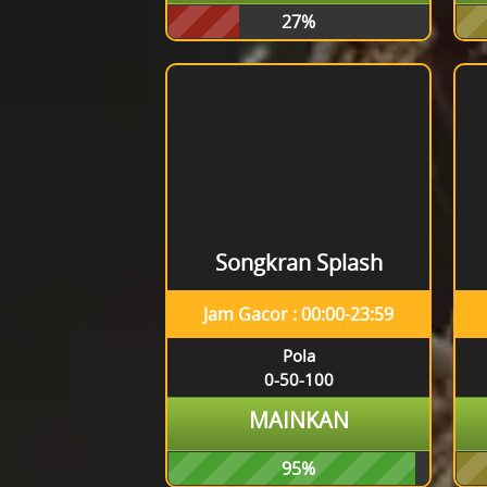
27%
Songkran Splash
Jam Gacor : 00:00-23:59
Pola
0-50-100
MAINKAN
95%