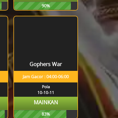
90%
Gophers War
Jam Gacor : 04:00-06:00
Pola
10-10-11
MAINKAN
83%