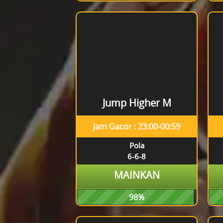
Jump Higher M
Jam Gacor : 23:00-00:59
Pola
6-6-8
MAINKAN
98%