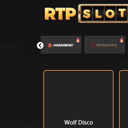
Wolf Disco