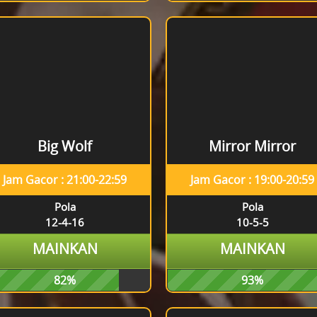
Big Wolf
Mirror Mirror
Jam Gacor : 21:00-22:59
Jam Gacor : 19:00-20:59
Pola
Pola
12-4-16
10-5-5
MAINKAN
MAINKAN
82%
93%