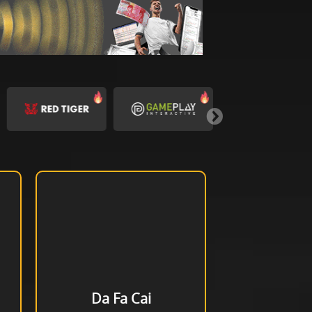
Da Fa Cai